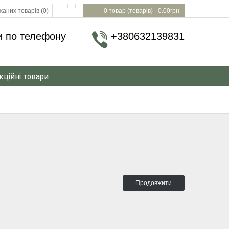
аних товарів (0)
0 товар (товарів) - 0.00грн
и по телефону
+380632139831
кційні товари
Продовжити