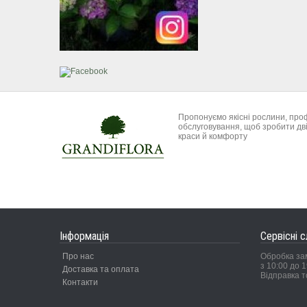
Пропонуємо якісні рослини, про
обслуговування, щоб зробити дві
краси й комфорту
Інформація
Сервісні 
Про нас
Обробка за
з 10:00 до 1
Доставка та оплата
Відправка т
Контакти