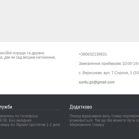
фесійні поради та дружнє
+380632139831
р, дім чи сад місцем натхнення,
Замовлення приймаємо 10:00-19
с. Вересневе, вул. 7 Серпня, 1 (33
surdu.gs@gmail.com
служби
Додатково
мовлень по телефону
Перед відправкою весь товар перевіряє
9:00. Без вихідних.
упаковується. Так що Ви можете бути сп
овару по Україні протягом 1-2 днів
збереження товару