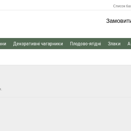
Список баж
Замовит
ани
Декоративні чагарники
Плодово-ягідні
Злаки
А
я.