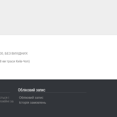
:00, БЕЗ ВИХІДНИХ
8 км траси Київ-Чоп)
Обліковий запис
ться і
Обліковий запис
окійні за
Історія замовлень