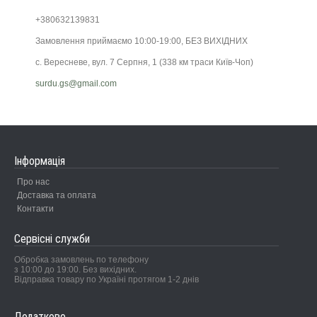
+380632139831
Замовлення приймаємо 10:00-19:00, БЕЗ ВИХІДНИХ
с. Вересневе, вул. 7 Серпня, 1 (338 км траси Київ-Чоп)
surdu.gs@gmail.com
Інформація
Про нас
Доставка та оплата
Контакти
Сервісні служби
Обробка замовлень по телефону
з 10:00 до 19:00. Без вихідних.
Відправка товару по Україні протягом 1-2 днів
Додатково