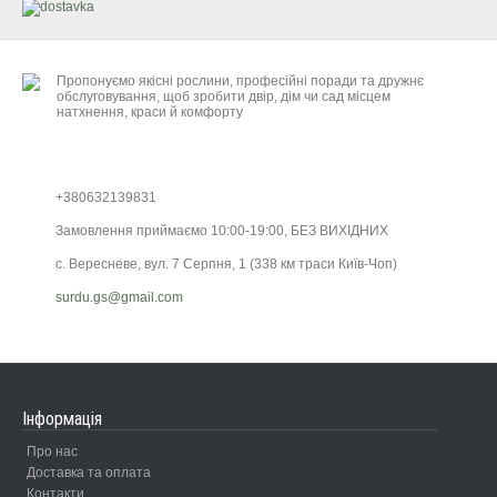
Пропонуємо якісні рослини, професійні поради та дружнє
обслуговування, щоб зробити двір, дім чи сад місцем
натхнення, краси й комфорту
+380632139831
Замовлення приймаємо 10:00-19:00, БЕЗ ВИХІДНИХ
с. Вересневе, вул. 7 Серпня, 1 (338 км траси Київ-Чоп)
surdu.gs@gmail.com
Інформація
Про нас
Доставка та оплата
Контакти