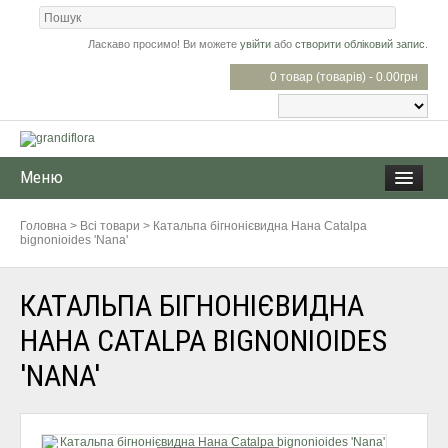
Ласкаво просимо! Ви можете
увійти
або
створити обліковий запис
.
0 товар (товарів) - 0.00грн
Меню
Головна
>
Всі товари
>
Катальпа бігнонієвидна Нана Catalpa
bignonioides 'Nana'
КАТАЛЬПА БІГНОНІЄВИДНА
НАНА CATALPA BIGNONIOIDES
'NANA'