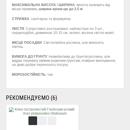
МАКСИМАЛЬНА ВИСОТА / ШИРИНА
: висота залежить від
місця прививки
, ширина крони ще до 2.5 м
СТРИЖКА
: санітарна та формуюча
ЛИСТЯ
: Супротивно розташовані, найчастіше по 3 шт.,
серцеподібні, довжиною 10-15 см, зелені, восени світло-жовті.
МІСЦЕ ПОСАДКИ
: Світлолюбна рослина, але виносить
півтінь.
ВИМОГА ДО ГРУНТУ
: Невибаглива до ґрунтів рослина, але
віддає перевагу свіжим родючим ґрунтам, помірне вапнування,
на диво добре переносить посуху.
МОРОЗОСТІЙКІСТЬ
: так
РЕКОМЕНДУЄМО (6)