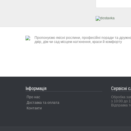
Пропонуємо якісні рослини, професійні поради та дружн
двір, дім чи сад місцем натхнення, краси й комфорту
Інформація
Сервісні 
Про нас
Обробка за
з 10:00 до 1
Доставка та оплата
Відправка т
Контакти