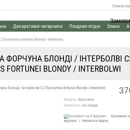
Список баж
Замови
ани
Декоративні чагарники
Плодово-ягідні
Злаки
А
 Euonymus fortunei Blondy / Interbolwi
 ФОРЧУНА БЛОНДІ / ІНТЕРБОЛВІ С
 FORTUNEI BLONDY / INTERBOLWI
37
Модель:
Бруслина
Наявність:
На складі
Базовано н
відгуках.
|
Написати відгук