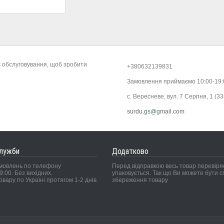
є обслуговування, щоб зробити
+380632139831
Замовлення приймаємо 10:00-19
с. Вересневе, вул. 7 Серпня, 1 (33
surdu.gs@gmail.com
служби
Додатково
мовлень по телефону
Перед відправкою весь товар перевіряє
9:00. Без вихідних.
упаковується. Так що Ви можете бути сп
овару по Україні протягом 1-2 днів
збереження товару