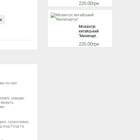
220.00грн
и
Міскантус
китайський
'Малепарт...
220.00грн
Міскантус
китайський
'Балерина...
же по них
220.00грн
 землі, швидко
 можуть
уже
Гортензія
волотиста Ред
Лайт...
ині, супротивне,
495.00грн
д енд Голд та