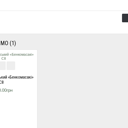
МО (1)
ький «Бенкомасакі»
С8
0.00грн