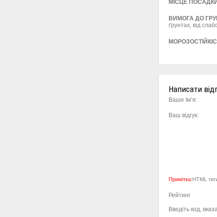
МІСЦЕ ПОСАДК
ВИМОГА ДО ГРУ
ґрунтах, від слаб
МОРОЗОСТІЙКІ
Написати від
Ваше Ім’я:
Ваш відгук:
Примітка:
HTML теги
Рейтинг
Введіть код, вка