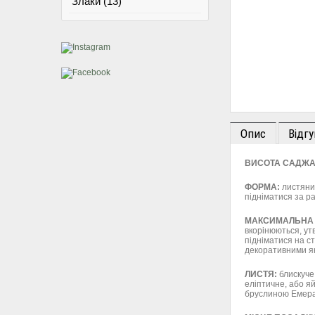
Злаки (13)
Опис
Відгу
ВИСОТА САДЖА
ФОРМА:
листяний
підніматися за ра
МАКСИМАЛЬНА 
вкорінюються, ут
підніматися на ст
декоративними я
ЛИСТЯ:
блискуче
еліптичне, або я
бруслиною Емераль