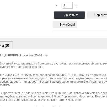
Порівнят
В улюблені
ки (0)
НЦЯ/ ШИРИНА :
висота 25-30
см
 сланкий кущ, але якщо на його шляху зустрічаються перешкоди, він легко мо
хунок своїх повітряних корінців
ВИСОТА / ШИРИНА
: висота дорослої рослини 0,3-0,6 м. Гілки, які торкаються
ворюючи вічнозелені килими, при сприятливих умовах швидко розростаються і
овбури дерев, стіни, дерев'яні сходи і швидко досягти висоти 2 м. Рослина з д
костями.
, строкате, темно-зелене з великою інтенсивною біло-жовтою плямою посеред
йцеподібне, довжиною 4 см і шириною 2,8 см. Порівняно із бруслиною Емераль
д Гаїті, у сорту Блонді листочки більші і пагони масивніші.