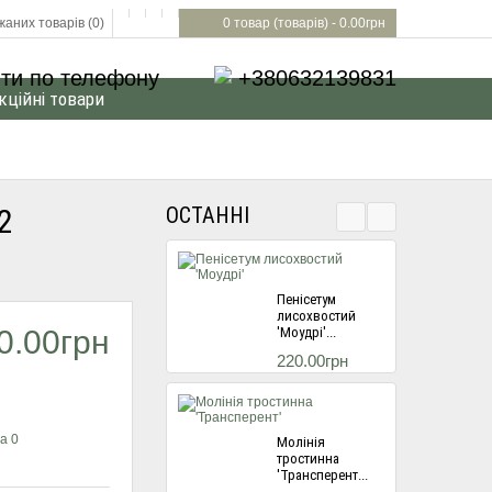
аних товарів (0)
0 товар (товарів) - 0.00грн
ти по телефону
+380632139831
кційні товари
2
ОСТАННІ
Пенісетум
лисохвостий
0.00грн
'Моудрі'...
220.00грн
а 0
Молінія
тростинна
'Трансперент...