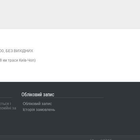
:00, БЕЗ ВИХІДНИХ
8 км траси Київ-Чоп)
Обліковий запис
ться і
Обліковий запис
окійні за
Історія замовлень