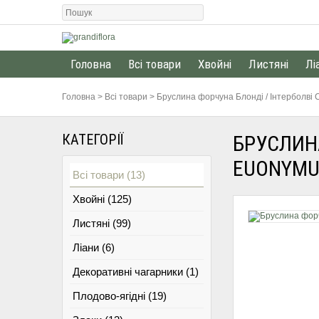
Головна
Всі товари
Хвойні
Листяні
Лі
Головна
>
Всі товари
>
Бруслина форчуна Блонді / Інтерболві С2
КАТЕГОРІЇ
БРУСЛИНА
EUONYMUS
Всі товари (13)
Хвойні (125)
Листяні (99)
Ліани (6)
Декоративні чагарники (1)
Плодово-ягідні (19)