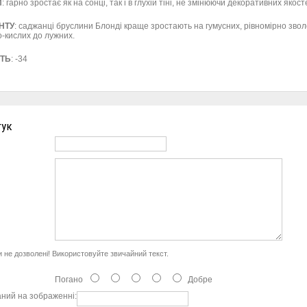
И
: гарно зростає як на сонці, так і в глухій тіні, не змінюючи декоративних якост
НТУ
: саджанці бруслини Блонді краще зростають на гумусних, рівномірно зво
о-кислих до лужних.
СТЬ
: -34
гук
 не дозволені! Використовуйте звичайний текст.
Погано
Добре
заний на зображенні: