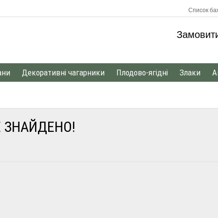
Список баж
Замовит
ани
Декоративні чагарники
Плодово-ягідні
Злаки
А
Е ЗНАЙДЕНО!