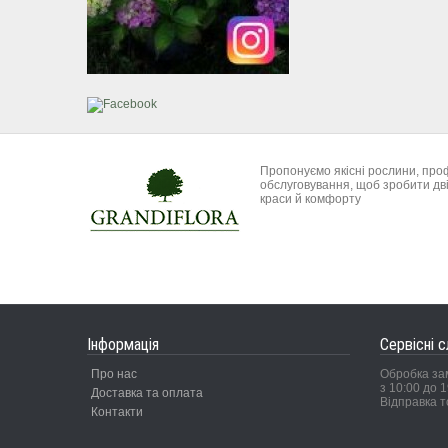
Пропонуємо якісні рослини, про
обслуговування, щоб зробити дві
краси й комфорту
Інформація
Сервісні 
Про нас
Обробка за
з 10:00 до 1
Доставка та оплата
Відправка т
Контакти