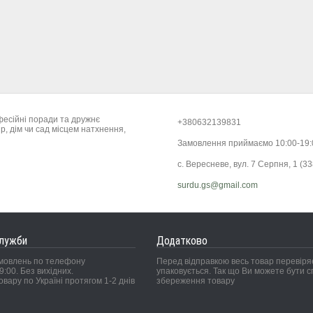
фесійні поради та дружнє
+380632139831
р, дім чи сад місцем натхнення,
Замовлення приймаємо 10:00-19
с. Вересневе, вул. 7 Серпня, 1 (33
surdu.gs@gmail.com
служби
Додатково
мовлень по телефону
Перед відправкою весь товар перевіряє
9:00. Без вихідних.
упаковується. Так що Ви можете бути сп
овару по Україні протягом 1-2 днів
збереження товару