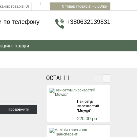
аних товарів (0)
0 товар (товарів) - 0.00грн
и по телефону
+380632139831
кційні товари
ОСТАННІ
Пенісетум
лисохвостий
Продовжити
'Моудрі'...
220.00грн