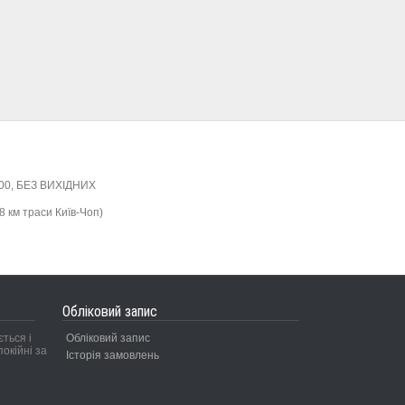
495.00грн
:00, БЕЗ ВИХІДНИХ
8 км траси Київ-Чоп)
Обліковий запис
ться і
Обліковий запис
окійні за
Історія замовлень