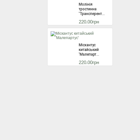
Молінія
тростинна
'Трансперент...
220.00грн
Міскантус
китайський
'Малепарт...
220.00грн
Міскантус
китайський
'Балерина...
220.00грн
Гортензія
волотиста Ред
Лайт...