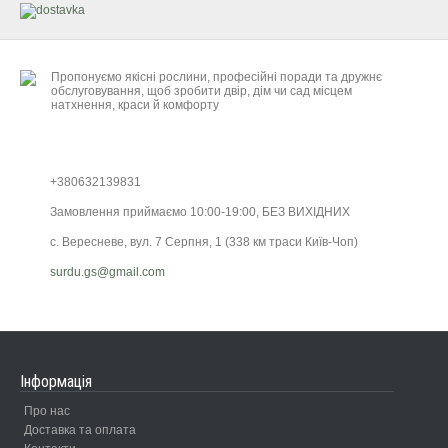
Пропонуємо якісні рослини, професійні поради та дружнє
обслуговування, щоб зробити двір, дім чи сад місцем
натхнення, краси й комфорту
+380632139831
Замовлення приймаємо 10:00-19:00, БЕЗ ВИХІДНИХ
с. Вересневе, вул. 7 Серпня, 1 (338 км траси Київ-Чоп)
surdu.gs@gmail.com
Інформація
Про нас
Доставка та оплата