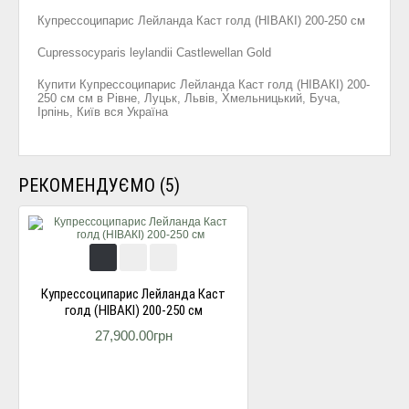
Купресcоципарис Лейланда Каст голд (НІВАКІ) 200-250 см
Cupressocyparis leylandii Castlewellan Gold
Купити Купресcоципарис Лейланда Каст голд (НІВАКІ) 200-
250 см см в Рівне, Луцьк, Львів, Хмельницький, Буча,
Ірпінь, Київ вся Україна
РЕКОМЕНДУЄМО (5)
Купресcоципарис Лейланда Каст
голд (НІВАКІ) 200-250 см
27,900.00грн