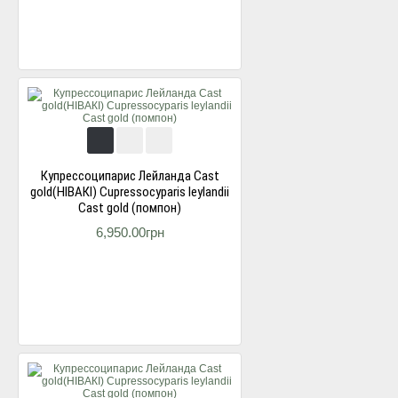
Купресcоципарис Лейланда Cast
gold(НІВАКІ) Cupressocyparis leylandii
Cast gold (помпон)
6,950.00грн