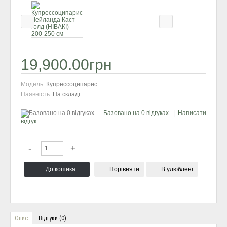
19,900.00грн
Модель:
Купресcоципарис
Наявність:
На складі
Базовано на 0 відгуках.
|
Написати
відгук
Порівняти
В улюблені
Опис
Відгуки (0)