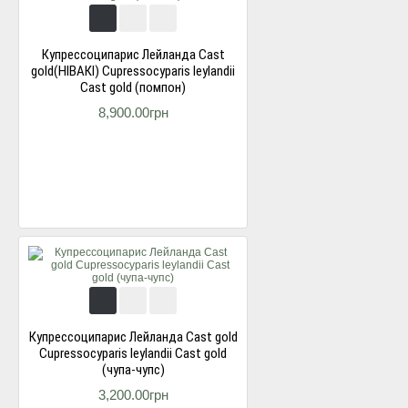
Купресcоципарис Лейланда Cast
gold(НІВАКІ) Cupressocyparis leylandii
Cast gold (помпон)
8,900.00грн
Купресcоципарис Лейланда Cast gold
Cupressocyparis leylandii Cast gold
(чупа-чупс)
3,200.00грн