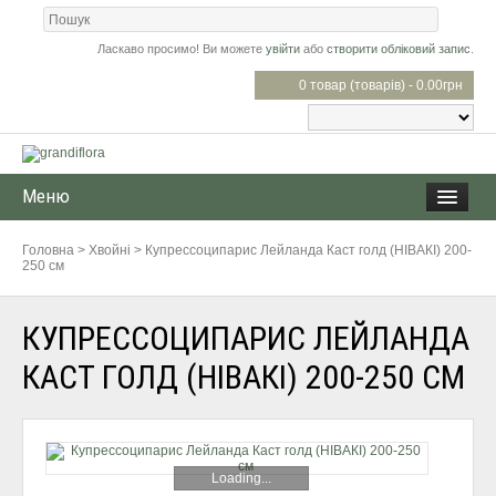
Ласкаво просимо! Ви можете
увійти
або
створити обліковий запис
.
0 товар (товарів) - 0.00грн
Меню
Головна
>
Хвойні
>
Купресcоципарис Лейланда Каст голд (НІВАКІ) 200-
250 см
КУПРЕСCОЦИПАРИС ЛЕЙЛАНДА
КАСТ ГОЛД (НІВАКІ) 200-250 СМ
Loading...