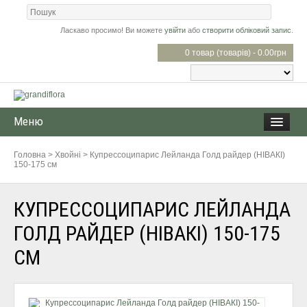
Ласкаво просимо! Ви можете
увійти
або
створити обліковий запис
.
0 товар (товарів) - 0.00грн
Меню
Головна
>
Хвойні
>
Купресcоципарис Лейланда Голд райдер (НІВАКІ)
150-175 см
КУПРЕСCОЦИПАРИС ЛЕЙЛАНДА
ГОЛД РАЙДЕР (НІВАКІ) 150-175
СМ