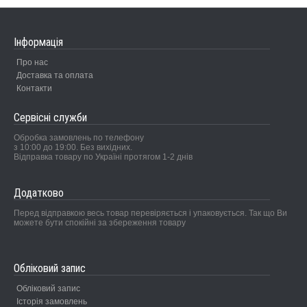
Інформація
Про нас
Доставка та оплата
Контакти
Сервісні служби
Обробка замовлень по телефону
з 10:00 до 19:00. Без вихідних.
Відправка товару по Україні протягом 1-2 днів
Додатково
Перед відправкою весь товар перевіряється і упаковується. Так що Ви
можете бути спокійні за збереження товару
Обліковий запис
Обліковий запис
Історія замовлень