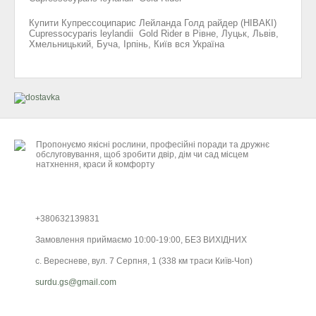
Купити Купресcоципарис Лейланда Голд райдер (НІВАКІ)
Cupressocyparis leylandii Gold Rider в Рівне, Луцьк, Львів,
Хмельницький, Буча, Ірпінь, Київ вся Україна
Пропонуємо якісні рослини, професійні поради та дружнє
обслуговування, щоб зробити двір, дім чи сад місцем
натхнення, краси й комфорту
+380632139831
Замовлення приймаємо 10:00-19:00, БЕЗ ВИХІДНИХ
с. Вересневе, вул. 7 Серпня, 1 (338 км траси Київ-Чоп)
surdu.gs@gmail.com