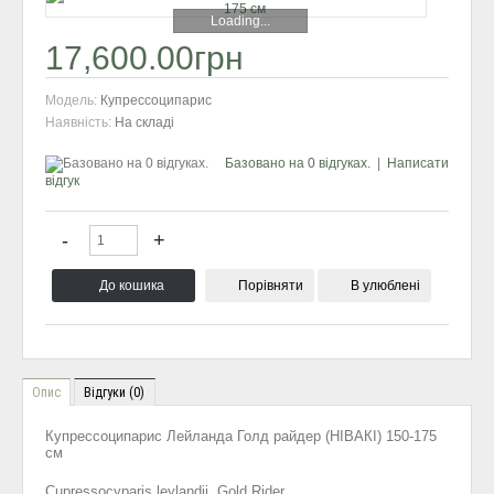
Loading...
17,600.00грн
Модель:
Купресcоципарис
Наявність:
На складі
Базовано на 0 відгуках.
|
Написати
відгук
Порівняти
В улюблені
Опис
Відгуки (0)
Купресcоципарис Лейланда Голд райдер (НІВАКІ) 150-175
см
Cupressocyparis leylandii Gold Rider