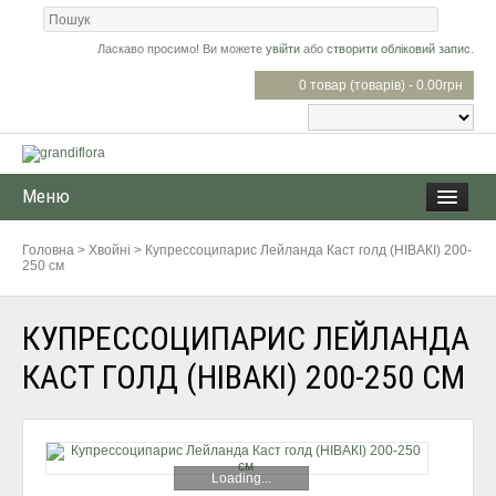
Ласкаво просимо! Ви можете
увійти
або
створити обліковий запис
.
0 товар (товарів) - 0.00грн
Меню
Головна
>
Хвойні
>
Купресcоципарис Лейланда Каст голд (НІВАКІ) 200-
250 см
КУПРЕСCОЦИПАРИС ЛЕЙЛАНДА
КАСТ ГОЛД (НІВАКІ) 200-250 СМ
Loading...