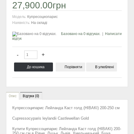
27,900.00грн
Модель:
Купресоциопарис
Наявність:
На складі
Базовано на 0 відгуках.
|
Написати
відгук
Порівняти
В улюблені
Опис
Відгуки (0)
Купресcоципарис Лейланда Каст голд (НІВАКІ) 200-250 см
Cupressocyparis leylandii Castlewellan Gold
Купити Купресcоципарис Лейланда Каст голд (НІВАКІ) 200-
250 см см в Рівне, Луцьк, Львів, Хмельницький, Буча,