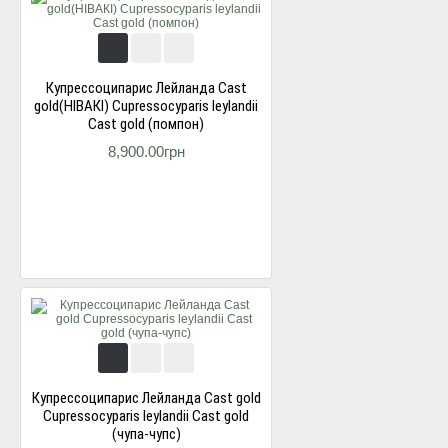
Купресcоципарис Лейланда Cast
gold(НІВАКІ) Cupressocyparis leylandii
Cast gold (помпон)
8,900.00грн
Купресcоципарис Лейланда Cast gold
Cupressocyparis leylandii Cast gold
(чупа-чупс)