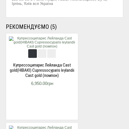
Ірпінь, Київ вся Україна
РЕКОМЕНДУЄМО (5)
Купресcоципарис Лейланда Cast
gold(НІВАКІ) Cupressocyparis leylandii
Cast gold (помпон)
6,950.00грн