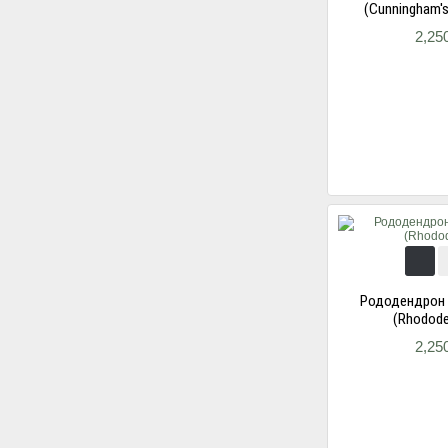
(Cunningham's
2,25
Рододендрон 
(Rhodode
2,25