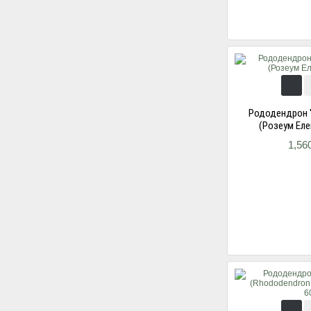
Рододендрон '
(Розеум Еле
1,56