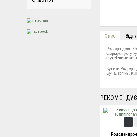
Злаки (13)
Опис
Відгу
Рододендрон Кос
формує густу ку
фуксієвими квіт
Купити Рододенд
Буча, Ірпінь, Ки
РЕКОМЕНДУЄ
Рододендрон 