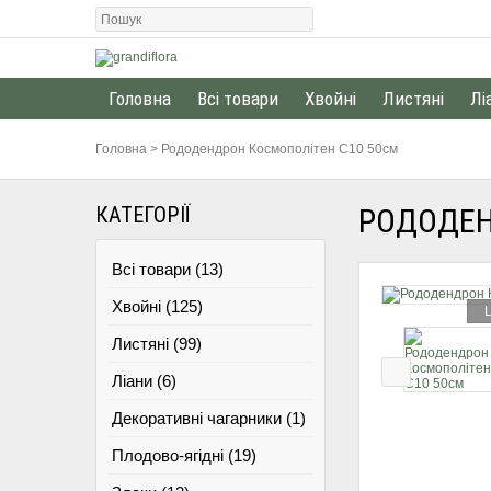
Головна
Всі товари
Хвойні
Листяні
Лі
Головна
>
Рододендрон Космополітен С10 50см
КАТЕГОРІЇ
РОДОДЕН
Всі товари (13)
Хвойні (125)
L
Листяні (99)
Ліани (6)
Декоративні чагарники (1)
Плодово-ягідні (19)