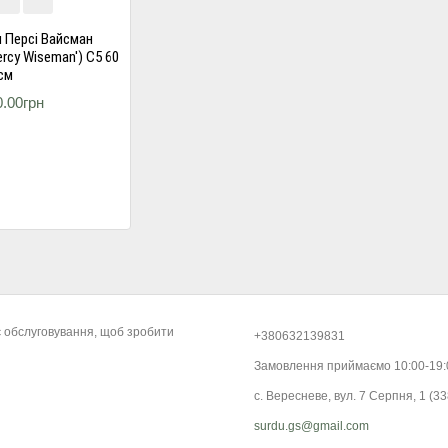
 Персі Вайсман
rcy Wiseman') С5 60
см
0.00грн
є обслуговування, щоб зробити
+380632139831
Замовлення приймаємо 10:00-19
с. Вересневе, вул. 7 Серпня, 1 (33
surdu.gs@gmail.com