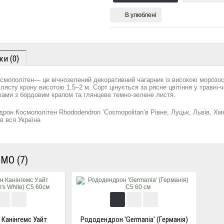
В улюблені
ки (0)
мополітен— це вічнозелений декоративний чагарник із високою морозос
лясту крону висотою 1,5–2 м. Сорт цінується за рясне цвітіння у травні-
ками з бордовим крапом та глянцеве темно-зелене листя.
рон Космополітен Rhododendron ‘Cosmopolitan’в Рівне, Луцьк, Львів, Хм
їв вся Україна
МО (7)
Канінгемс Уайт
Рододендрон 'Germania' (Германія)