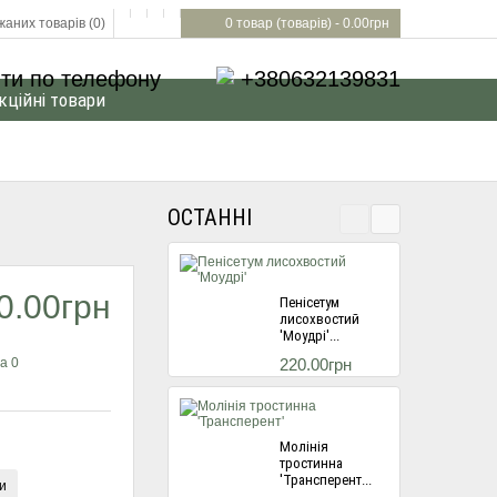
аних товарів (0)
0 товар (товарів) - 0.00грн
ти по телефону
+380632139831
кційні товари
ОСТАННІ
0.00грн
Пенісетум
лисохвостий
'Моудрі'...
а 0
220.00грн
Молінія
тростинна
'Трансперент...
и