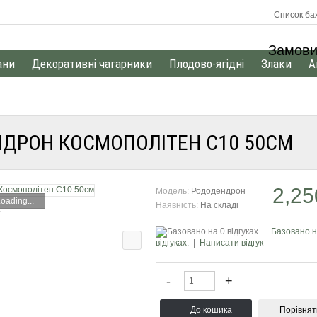
Список баж
Замови
ани
Декоративні чагарники
Плодово-ягідні
Злаки
А
ДРОН КОСМОПОЛІТЕН С10 50СМ
2,25
Модель:
Рододендрон
oading...
Наявність:
На складі
Базовано н
відгуках.
|
Написати відгук
Порівнят