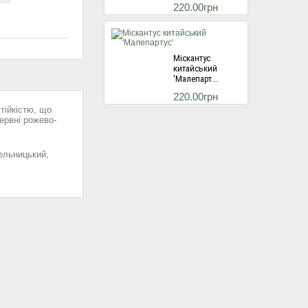
220.00грн
Міскантус
китайський
'Малепарт...
220.00грн
тійкістю, що
червні рожево-
Міскантус
ельницький,
китайський
'Балерина...
220.00грн
Гортензія
волотиста Ред
Лайт...
495.00грн