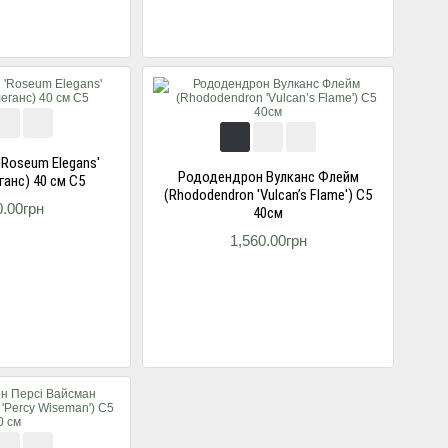
Roseum Elegans'
Рододендрон Вулканс Флейм
ганс) 40 см С5
(Rhododendron 'Vulcan’s Flame') С5
0.00грн
40см
1,560.00грн