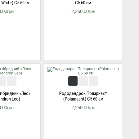
 White) С5 60см
С5 60 см
0.00грн
2,250.00грн
гібридний «Лео»
Рододендрон Поларнахт
ndron Leo)
(Polarnacht) С5 60 см
0.00грн
2,250.00грн