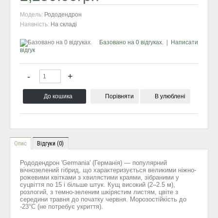
Модель:
Рододендрон
Наявність:
На складі
Базовано на 0 відгуках.
|
Написати
відгук
Порівняти
В улюблені
Опис
Відгуки (0)
Рододендрон 'Germania' (Германія) — популярний
вічнозелений гібрид, що характеризується великими ніжно-
рожевими квітками з хвилястими краями, зібраними у
суцвіття по 15 і більше штук. Кущ високий (2–2.5 м),
розлогий, з темно-зеленим шкірястим листям, цвіте з
середини травня до початку червня. Морозостійкість до
-23°C (не потребує укриття).