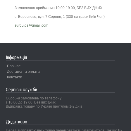
Замовлення приймаємо 10:00-19:00, БЕЗ ВИХІДНИХ
с. Вересневе, вул. 7 Серпня, 1 (338 км траси Київ-Чоп)
surdu.gs@gmail.com
Інформація
Про нас
Доставка та оплата
Контакти
Сервісні служби
Обробка замовлень по телефону
з 10:00 до 19:00. Без вихідних.
Відправка товару по Україні протягом 1-2 днів
Додатково
Перед відправкою весь товар перевіряється і упаковується. Так що Ви