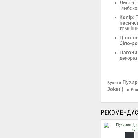
Листя
:
глибоко
Колір
: 
насиче
темніши
Цвітінн
біло-ро
Пагони
декорат
Пухир
Купити
Joker')
в Рів
РЕКОМЕНДУЄ