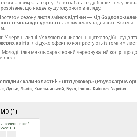
 Головна прикраса сорту. Воно набагато дрібніше, ніж у звич
 розрізане, що надає кущу ажурного вигляду.
Протягом сезону листя змінює відтінки — від
бордово-зеле
ного темно-пурпурового
з коричневим відливом. Восени 
м.
я
: У червні-липні з’являються численні щиткоподібні суцвітт
жевих квітів
, які дуже ефектно контрастують із темним лис
: Молоді гілки мають характерний червонуватий колір, що д
ивності.
оплідник калинолистий «Літл Джокер»
(Physocarpus opuli
не, Луцьк, Львів, Хмельницький, Буча, Ірпінь, Київ вся Україна
МО (1)