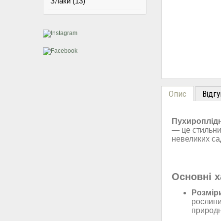
Злаки (13)
Опис
Відгу
Пухироплідн
— це стильни
невеликих са
Основні х
Розмір
рослин
природн