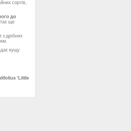
айних сортів,
ного до
стає ще
я з дрібних
тям.
одає кущу
folius 'Little