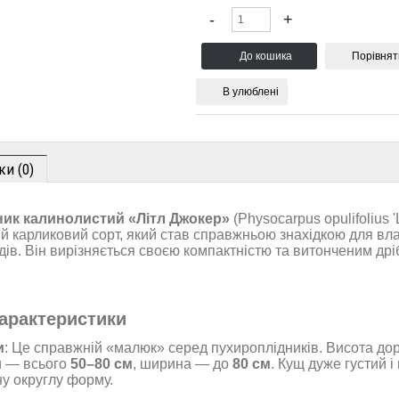
Порівнят
В улюблені
ки (0)
ик калинолистий «Літл Джокер»
(Physocarpus opulifolius 'Li
й карликовий сорт, який став справжньою знахідкою для вл
дів. Він вирізняється своєю компактністю та витонченим др
арактеристики
и
: Це справжній «малюк» серед пухироплідників. Висота до
и — всього
50–80 см
, ширина — до
80 см
. Кущ дуже густий і
у округлу форму.