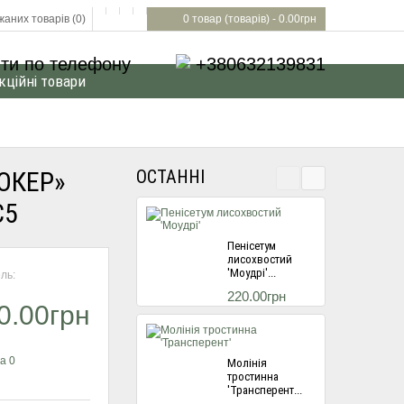
аних товарів (0)
0 товар (товарів) - 0.00грн
ти по телефону
+380632139831
кційні товари
ОКЕР»
ОСТАННІ
С5
Пенісетум
лисохвостий
'Моудрі'...
ль:
220.00грн
0.00грн
а 0
Молінія
тростинна
'Трансперент...