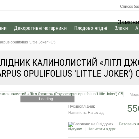
Список баж
Замови
ани
Декоративні чагарники
Плодово-ягідні
Злаки
А
s opulifolius 'Little Joker') С5
ЛІДНИК КАЛИНОЛИСТИЙ «ЛІТЛ ДЖ
RPUS OPULIFOLIUS 'LITTLE JOKER') 
Моде
Loading...
55
Пухироплідник
Наявність:
На складі
Базовано н
відгуках.
|
Написати відгук