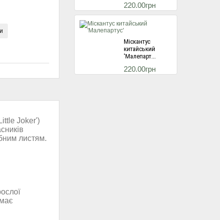
220.00грн
и
Міскантус
китайський
'Малепарт...
220.00грн
Міскантус
китайський
ttle Joker')
'Балерина...
асників
220.00грн
ібним листям.
Гортензія
волотиста Ред
Лайт...
рослої
495.00грн
 має