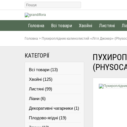
Головна
Всі товари
Хвойні
Листяні
Лі
Головна
>
Пухироплідник калинолистий «Літл Джокер» (Physocarpu
КАТЕГОРІЇ
ПУХИРОП
(PHYSOCA
Всі товари (13)
Хвойні (125)
Листяні (99)
Ліани (6)
Декоративні чагарники (1)
Плодово-ягідні (19)