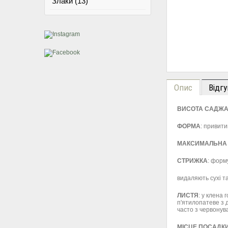
Злаки (13)
Опис
Відгу
ВИСОТА
САДЖА
ФОРМА
: привити
МАКСИМАЛЬНА 
СТРИЖКА
: форм
видаляють сухі та
ЛИСТЯ
: у клена
п'ятилопатеве з 
часто з червонува
МІСЦЕ ПОСАДК