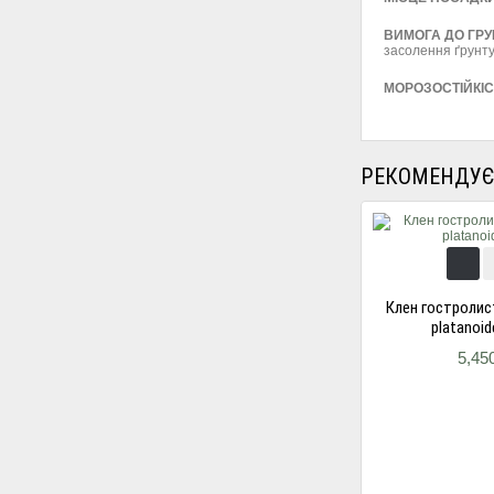
ВИМОГА ДО ГРУ
засолення ґрунту
МОРОЗОСТІЙКІ
РЕКОМЕНДУЄ
Клен гостролис
platanoid
5,45