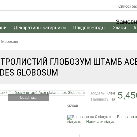
Список баж
Замови
ани
Декоративні чагарники
Плодово-ягідні
Злаки
А
s Globosum
СТРОЛИСТИЙ ГЛОБОЗУМ ШТАМБ AC
IDES GLOBOSUM
5,45
Модель:
Клен
Loading...
Наявність:
На
складі
Базовано н
відгуках.
|
Написати відгук