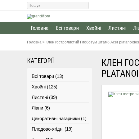
Головна
Всі товари
Хвойні
Листяні
Лі
Головна
>
Клен гостролистий Глобозум штамб Acer platanoide
КАТЕГОРІЇ
КЛЕН ГО
PLATANO
Всі товари (13)
Хвойні (125)
Листяні (99)
Ліани (6)
Декоративні чагарники (1)
Плодово-ягідні (19)