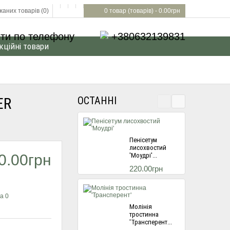
аних товарів (0)
0 товар (товарів) - 0.00грн
ти по телефону
+380632139831
кційні товари
ER
ОСТАННІ
Пенісетум
лисохвостий
0.00грн
'Моудрі'...
220.00грн
а 0
Молінія
тростинна
'Трансперент...