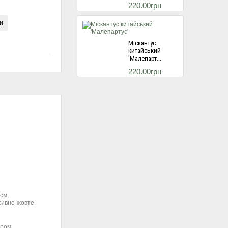
220.00грн
и
Міскантус
китайський
'Малепарт...
220.00грн
Міскантус
китайський
'Балерина...
220.00грн
Гортензія
волотиста Ред
Лайт...
см,
сивно-жовте,
495.00грн
ором.