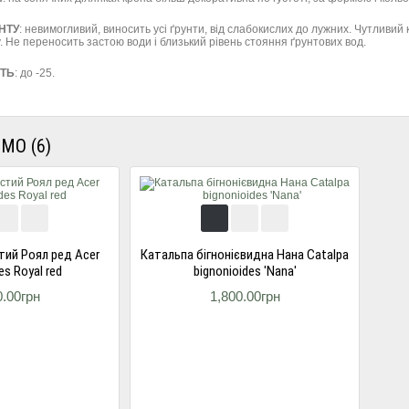
НТУ
: невимогливий, виносить усі ґрунти, від слабокислих до лужних. Чутливий 
. Не переносить застою води і близький рівень стояння ґрунтових вод.
СТЬ
: до -25.
МО (6)
тий Роял ред Acer
Катальпа бігнонієвидна Нана Catalpa
es Royal red
bignonioides 'Nana'
0.00грн
1,800.00грн