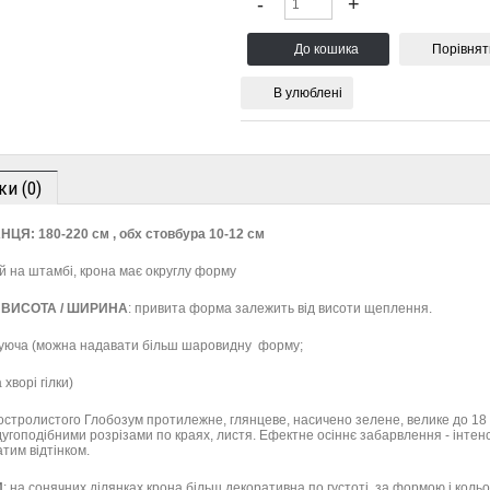
Порівнят
В улюблені
ки (0)
НЦЯ:
180-220
см
,
обх стовбура
10-12 см
й на штамбі, крона має округлу форму
ВИСОТА / ШИРИНА
: привита форма залежить від висоти щеплення.
уюча (можна надавати більш шаровидну форму;
 хворі гілки)
 гостролистого Глобозум протилежне, глянцеве, насичено зелене, велике до 18 
дугоподібними розрізами по краях, листя. Ефектне осіннє забарвлення - інтен
тим відтінком.
И
: на сонячних ділянках крона більш декоративна по густоті, за формою і коль